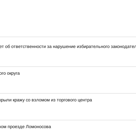
т об ответственности за нарушение избирательного законодате
го округа
крыли кражу со взломом из торгового центра
рвом проезде Ломоносова