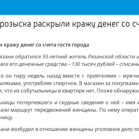
розыска раскрыли кражу денег со сч
кражу денег со счета гостя города
зани обратился 55-летний житель Рязанской области и
все его денежные средства – 130 тысяч рублей – списаны
то он пару недель назад вместе с приятелями – мужчи
емляками, употребляя спиртное. В магазин за покупкам
, что их собутыльницы в квартире нет. Позже обнаружи
ницы потерпевшего и скудные сведения о ней – имя и 
али маршрут передвижений женщины. По нему оператив
ницу.
ни возбудил в отношении женщины уголовное дело по ч