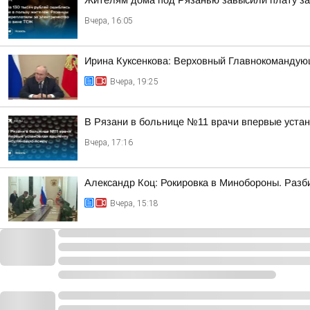
Жителям дома под Рязанью завысили плату за 
Вчера, 16:05
Ирина Куксенкова: Верховный Главнокомандую
Вчера, 19:25
В Рязани в больнице №11 врачи впервые уста
Вчера, 17:16
Александр Коц: Рокировка в Минобороны. Разб
Вчера, 15:18