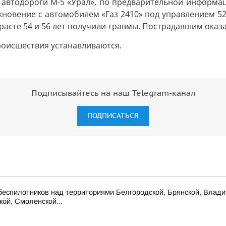
ре автодороги М-5 «Урал», по предварительной информа
новение с автомобилем «Газ 2410» под управлением 52
расте 54 и 56 лет получили травмы. Пострадавшим ока
роисшествия устанавливаются.
Подписывайтесь на наш Telegram-канал
ПОДПИСАТЬСЯ
беспилотников над территориями Белгородской, Брянской, Владим
кой, Смоленской...