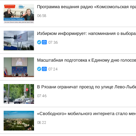
Программа вещания радио «Комсомольская пра
06:58
Избирком информирует: напоминания о выборах
07:36
Масштабная подготовка к Единому дню голосо
07:24
В Рязани ограничат проезд по улице Лево-Лыб
07:46
«Свободного» мобильного интернета стало мень
08:22