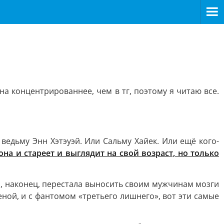
а концентрированнее, чем в тг, поэтому я читаю все.
едьму Энн Хэтэуэй. Или Сальму Хайек. Или ещё кого-
она и стареет и выглядит на свой возраст, но только
и, наконец, перестала выносить своим мужчинам мозги
еной, и с фантомом «третьего лишнего», вот эти самые