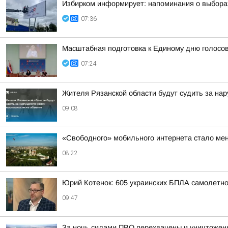
Избирком информирует: напоминания о выборах
07:36
Масштабная подготовка к Единому дню голосо
07:24
Жителя Рязанской области будут судить за на
09:08
«Свободного» мобильного интернета стало мень
08:22
Юрий Котенок: 605 украинских БПЛА самолетн
09:47
За ночь силами ПВО перехвачены и уничтожены