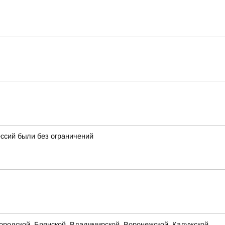
ессий были без ограничений
родской, Брянской, Владимирской, Воронежской, Калужской,