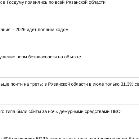
 в Госдуму появились по всей Рязанской области
вания – 2026 идет полным ходом
рушение норм безопасности на объекте
ше почти на треть: в Рязанской области в июле только 31,3% с
ого типа были сбиты за ночь дежурными средствами ПВО
 605 украинских БПЛА самолетного типа над территориями Белго