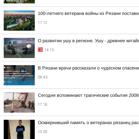
100-летнего ветерана войны из Рязани постави
17:12
О развитии ушу в регионе. Ушу - древнее китай
14:15
В Рязани врачи рассказали о чудесном спасен
09:43
Сегодня вспоминают трагические события 2008
17:18
Осквернивший память о ветеранах рязанец рас
15:05