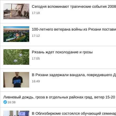
Сегодня вспоминают трагические события 200
17:18
100-летнего ветерана войны из Рязани постави
17:12
Рязань ждет похолодание и грозы
17:05
В Рязани задержали вандала, повредившего Д
16:49
Ливневый дождь, гроза в отдельных районах град, ветер 15-20 
16:38
В Облизбиркоме состоялся обучающий семина