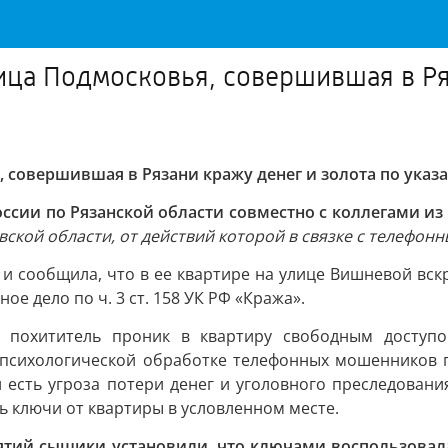
ца Подмосковья, совершившая в Ряз
в
совершившая в Рязани кражу денег и золота по ука
ссии по Рязанской области совместно с коллегами и
ской области, от действий которой в связке с телефон
и сообщила, что в ее квартире на улице Вишневой вскр
е дело по ч. 3 ст. 158 УК РФ «Кража».
о похититель проник в квартиру свободным доступом
 психологической обработке телефонных мошенников п
и есть угроза потери денег и уголовного преследован
ь ключи от квартиры в условленном месте.
тий сыщики установили, что ключами воспользовала