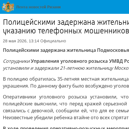
Полицейскими задержана жительни
указанию телефонных мошеннико
Официально
28 мая 2026, 13:14
Полицейскими задержана жительница Подмосковья, 
Сотрудники
Управления уголовного розыска УМВД Ро
установили и задержали 21-летнюю жительницу Москов
В полицию обратилась 35-летняя местная жительница 
украшения. По данному факту было возбуждено уголовно
Оперативники уголовного розыска установили, чт
полицейские выяснили, что перед кражей серьезной
связались с девочкой, сообщили ей, что для ее семь
Неизвестные убедили ребенка втайне ото всех спрятат
В ходе проведения оперативно-розыскных мероприя