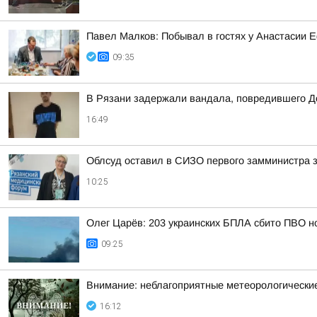
Павел Малков: Побывал в гостях у Анастасии
09:35
В Рязани задержали вандала, повредившего Д
16:49
Облсуд оставил в СИЗО первого замминистра
10:25
Олег Царёв: 203 украинских БПЛА сбито ПВО н
09:25
Внимание: неблагоприятные метеорологически
16:12