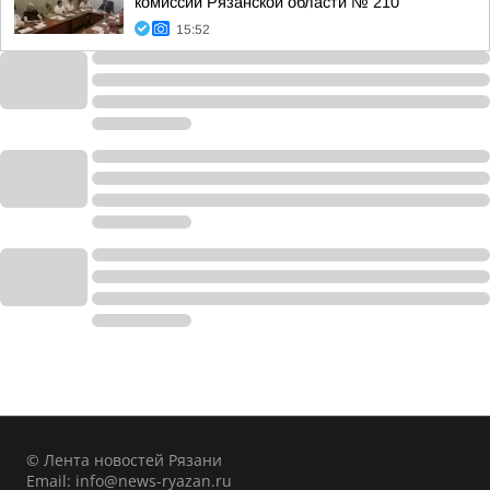
комиссии Рязанской области № 210
15:52
© Лента новостей Рязани
Email:
info@news-ryazan.ru