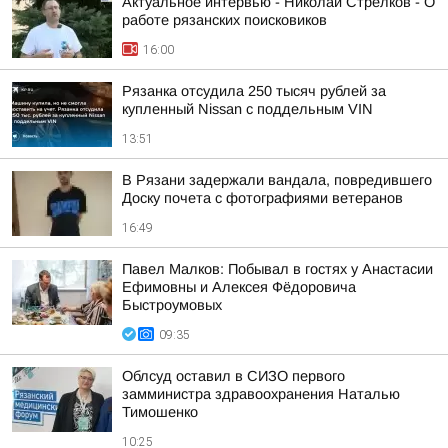
Актуальное интервью - Николай Стрелков - О
работе рязанских поисковиков
16:00
Рязанка отсудила 250 тысяч рублей за
купленный Nissan с поддельным VIN
13:51
В Рязани задержали вандала, повредившего
Доску почета с фотографиями ветеранов
16:49
Павел Малков: Побывал в гостях у Анастасии
Ефимовны и Алексея Фёдоровича
Быстроумовых
09:35
Облсуд оставил в СИЗО первого
замминистра здравоохранения Наталью
Тимошенко
10:25