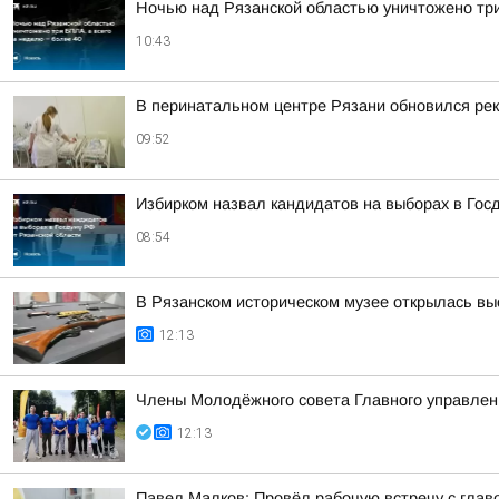
Ночью над Рязанской областью уничтожено три
10:43
В перинатальном центре Рязани обновился рек
09:52
Избирком назвал кандидатов на выборах в Гос
08:54
В Рязанском историческом музее открылась вы
12:13
Члены Молодёжного совета Главного управлени
12:13
Павел Малков: Провёл рабочую встречу с глав