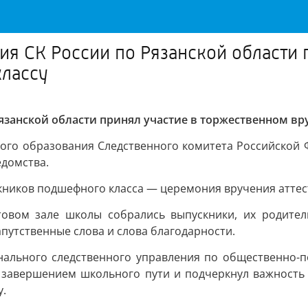
ия СК России по Рязанской области 
классу
Рязанской области принял участие в торжественном в
кого образования Следственного комитета Российской 
едомства.
скников подшефного класса — церемония вручения аттес
овом зале школы собрались выпускники, их родители
апутственные слова и слова благодарности.
ального следственного управления по общественно-п
 завершением школьного пути и подчеркнул важность 
у.