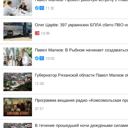
11:32
Олег Царёв: 397 украинских БПЛА сбито ПВО н
10:09
Павел Малков: В Рыбном начинает создаватьс
10:03
Губернатор Рязанской области Павел Малков о
12:00
Программа вещания радио «Комсомольская пра
07:57
В течение прошедшей ночи дежурными силами 