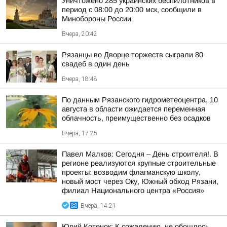
Уничтожено 285 украинских беспилотников в
период с 08:00 до 20:00 мск, сообщили в
Минобороны России
Вчера, 20:42
Рязанцы во Дворце торжеств сыграли 80
свадеб в один день
Вчера, 18:48
По данным Рязанского гидрометеоцентра, 10
августа в области ожидается переменная
облачность, преимущественно без осадков
Вчера, 17:25
Павел Малков: Сегодня – День строителя!. В
регионе реализуются крупные строительные
проекты: возводим флагманскую школу,
новый мост через Оку, Южный обход Рязани,
филиал Национального центра «Россия»
Вчера, 14:21
Юрий Котенок: К сожалению, не обошлось