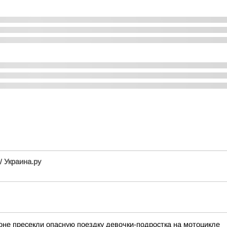
//
Украина.ру
оне пресекли опасную поездку девочки-подростка на мотоцикле