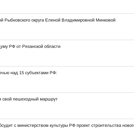
ой Рыбновского округа Еленой Владимировной Минковой
думу РФ от Рязанской области
очью над 15 субъектами РФ:
я свой пешеходный маршрут
бсудит с министерством культуры РФ проект строительства новог