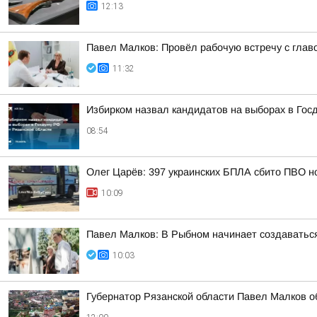
12:13
Павел Малков: Провёл рабочую встречу с глав
11:32
Избирком назвал кандидатов на выборах в Гос
08:54
Олег Царёв: 397 украинских БПЛА сбито ПВО н
10:09
Павел Малков: В Рыбном начинает создаватьс
10:03
Губернатор Рязанской области Павел Малков о