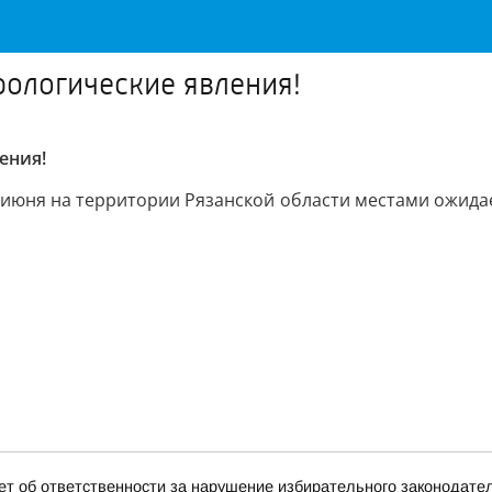
рологические явления!
ения!
4 июня на территории Рязанской области местами ожидае
т об ответственности за нарушение избирательного законодате