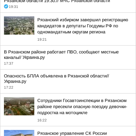
Рязанской области 19:30.//
МЧС Рязанской области
19:31
Рязанский избирком завершил регистрацию
кандидатов в депутаты Госдумы РФ по
одномандатным округам региона
19:21
В Рязанском районе работает ПВО, сообщают местные
каналы//
Украина.ру
17:37
Опасность БПЛА объявлена в Рязанской области//
Украина.ру
17:22
Сотрудники Госавтоинспекции в Рязанском
районе пресекли опасную поездку девочки-
подростка на мотоцикле
16:22
Рязанское управление СК России