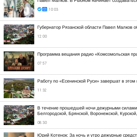
Павел Малков: В Рыбном начинает создаватьс
10:03
Губернатор Рязанской области Павел Малков о
12:00
Программа вещания радио «Комсомольская пра
07:57
Работу по «Есенинской Руси» завершат в этом 
11:32
В течение прошедшей ночи дежурными силами 
Белгородской, Брянской, Воронежской, Курской,
08:30
Юрий Котенок: За ночь и утро дежурные средс