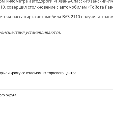
1-ом километре автодороги «Рязань-Спасск-Рязанский-И
10, совершил столкновение с автомобилем «Тойота Рав4
-летняя пассажирка автомобиля ВАЗ-2110 получили тра
роисшествия устанавливаются.
крыли кражу со взломом из торгового центра
го округа