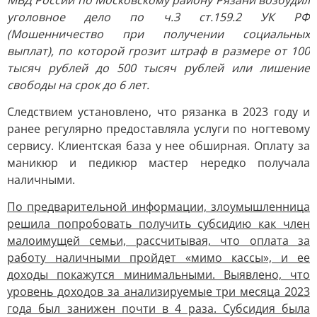
МВД России по Московскому району Рязани возбудил
уголовное дело по ч.3 ст.159.2 УК РФ
(Мошенничество при получении социальных
выплат), по которой грозит штраф в размере от 100
тысяч рублей до 500 тысяч рублей или лишение
свободы на срок до 6 лет.
Следствием установлено, что рязанка в 2023 году и
ранее регулярно предоставляла услуги по ногтевому
сервису. Клиентская база у нее обширная. Оплату за
маникюр и педикюр мастер нередко получала
наличными.
По предварительной информации, злоумышленница
решила попробовать получить субсидию как член
малоимущей семьи, рассчитывая, что оплата за
работу наличными пройдет «мимо кассы», и ее
доходы покажутся минимальными. Выявлено, что
уровень доходов за анализируемые три месяца 2023
года был занижен почти в 4 раза. Субсидия была