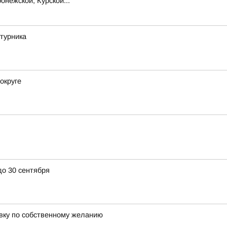
онежской, Курской...
турника
округе
до 30 сентября
авку по собственному желанию