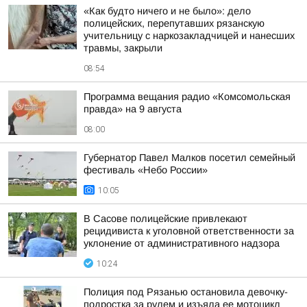
«Как будто ничего и не было»: дело
полицейских, перепутавших рязанскую
учительницу с наркозакладчицей и нанесших
травмы, закрыли
08:54
Программа вещания радио «Комсомольская
правда» на 9 августа
08:00
Губернатор Павел Малков посетил семейный
фестиваль «Небо России»
10:05
В Сасове полицейские привлекают
рецидивиста к уголовной ответственности за
уклонение от административного надзора
10:24
Полиция под Рязанью остановила девочку-
подростка за рулем и изъяла ее мотоцикл