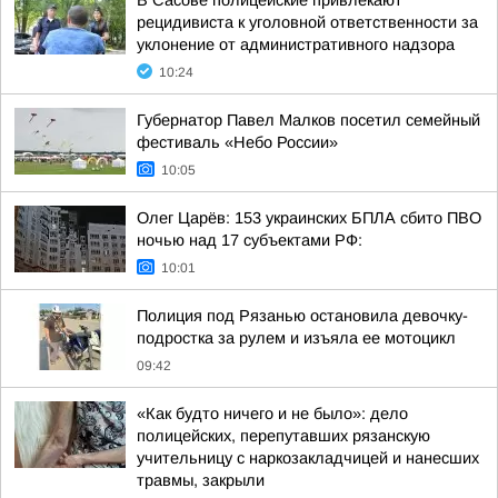
В Сасове полицейские привлекают
рецидивиста к уголовной ответственности за
уклонение от административного надзора
10:24
Губернатор Павел Малков посетил семейный
фестиваль «Небо России»
10:05
Олег Царёв: 153 украинских БПЛА сбито ПВО
ночью над 17 субъектами РФ:
10:01
Полиция под Рязанью остановила девочку-
подростка за рулем и изъяла ее мотоцикл
09:42
«Как будто ничего и не было»: дело
полицейских, перепутавших рязанскую
учительницу с наркозакладчицей и нанесших
травмы, закрыли