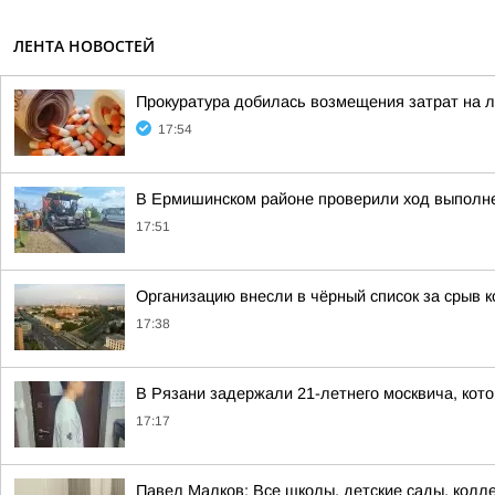
ЛЕНТА НОВОСТЕЙ
Прокуратура добилась возмещения затрат на 
17:54
В Ермишинском районе проверили ход выполн
17:51
Организацию внесли в чёрный список за срыв к
17:38
В Рязани задержали 21-летнего москвича, ко
17:17
Павел Малков: Все школы, детские сады, кол