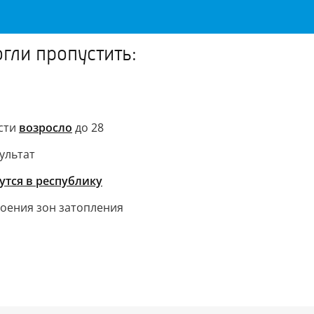
гли пропустить:
асти
возросло
до 28
ультат
утся в республику
оения зон затопления