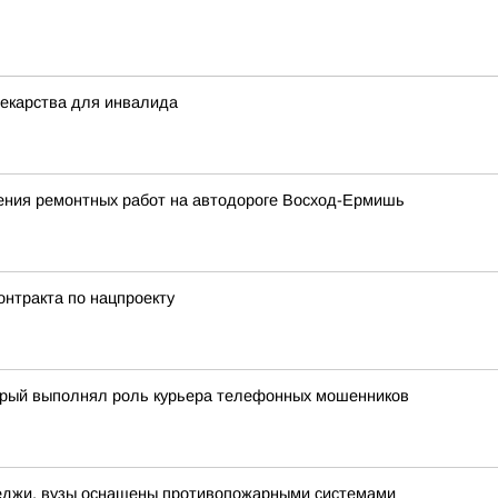
лекарства для инвалида
ения ремонтных работ на автодороге Восход-Ермишь
онтракта по нацпроекту
торый выполнял роль курьера телефонных мошенников
леджи, вузы оснащены противопожарными системами