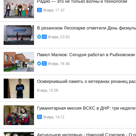
Радио — это не только волны и технологии
Вчера, 17:37
В рязанском Лесопарке отметили День физкуль
Вчера, 20:33
Павел Малков: Сегодня работал в Рыбновском 
Вчера, 19:36
Осквернивший память о ветеранах рязанец рас
Вчера, 15:05
Гуманитарная миссия ВСКС в ДНР: три недели
Вчера, 16:12
Актуальное интервью - Николай Стрелков - О р