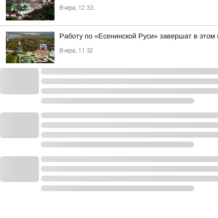
Вчера, 12:33
Работу по «Есенинской Руси» завершат в этом 
Вчера, 11:32