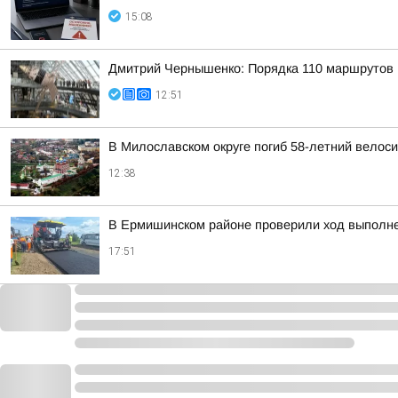
15:08
Дмитрий Чернышенко: Порядка 110 маршрутов н
12:51
В Милославском округе погиб 58-летний велос
12:38
В Ермишинском районе проверили ход выполне
17:51