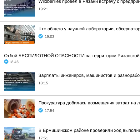
Wildberries провел в Рязани встречу с предпр
19:21
Что общего у научной лаборатории, обсерватор
19:03
Отбой БЕСПИЛОТНОЙ ОПАСНОСТИ на территории Рязанской об
18:46
Зарплаты инженеров, машинистов и разнорабоч
18:15
Прокуратура добилась возмещения затрат на 
17:54
В Ермишинском районе проверили ход выполн
17:51