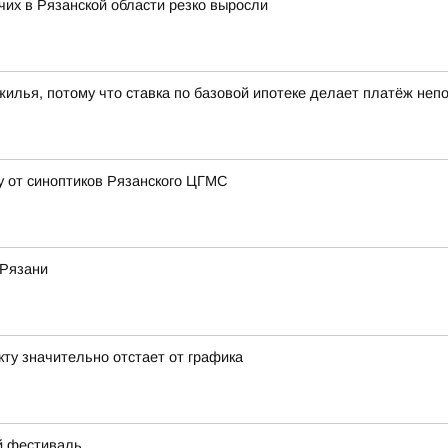
их в Рязанской области резко выросли
 жилья, потому что ставка по базовой ипотеке делает платёж не
у от синоптиков Рязанского ЦГМС
 Рязани
кту значительно отстает от графика
ий фестиваль