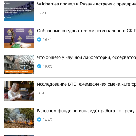
Wildberries провел в Рязани встречу с предпр
19:21
Собранные следователями регионального СК Р
16:41
Что общего у научной лаборатории, обсерватор
19:03
Исследование ВТБ: ежемесячная смена категор
16:46
В лесном фонде региона идёт работа по пред
14:49