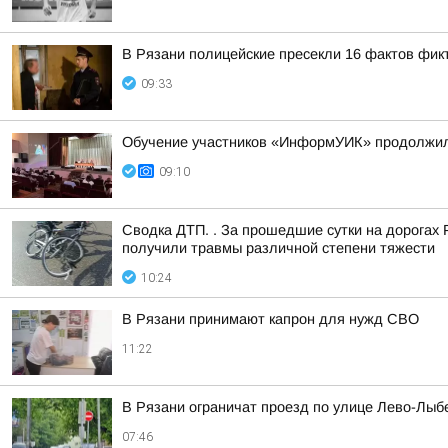
В Рязани полицейские пресекли 16 фактов фикт
09:33
Обучение участников «ИнформУИК» продолжило
09:10
Сводка ДТП. . За прошедшие сутки на дорогах 
получили травмы различной степени тяжести
10:24
В Рязани принимают капрон для нужд СВО
11:22
В Рязани ограничат проезд по улице Лево-Лыб
07:46