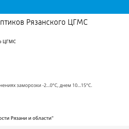
оптиков Рязанского ЦГМС
го ЦГМС
нениях заморозки -2…0°С, днем 10…15°С.
ости Рязани и области"