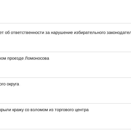
т об ответственности за нарушение избирательного законодате
рвом проезде Ломоносова
го округа
крыли кражу со взломом из торгового центра