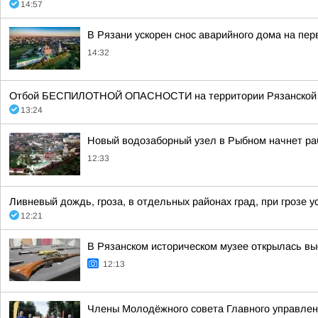
14:57
В Рязани ускорен снос аварийного дома на пе
14:32
Отбой БЕСПИЛОТНОЙ ОПАСНОСТИ на территории Рязанской об
13:24
Новый водозаборный узел в Рыбном начнет ра
12:33
Ливневый дождь, гроза, в отдельных районах град, при грозе ус
12:21
В Рязанском историческом музее открылась вы
12:13
Члены Молодёжного совета Главного управлен