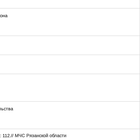
иона
льства
 112.//
МЧС Рязанской области