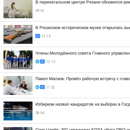
В перинатальном центре Рязани обновился рек
09:52
В Рязанском историческом музее открылась вы
12:13
Члены Молодёжного совета Главного управлени
12:13
Павел Малков: Провёл рабочую встречу с глав
11:32
Избирком назвал кандидатов на выборах в Гос
08:54
Олег Царёв: 397 украинских БПЛА сбито ПВО н