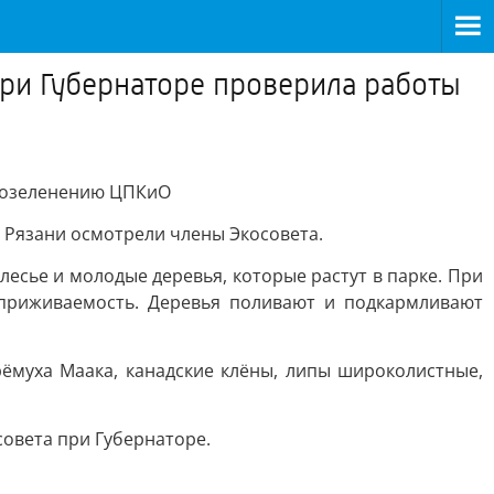
при Губернаторе проверила работы
о озеленению ЦПКиО
 Рязани осмотрели члены Экосовета.
сье и молодые деревья, которые растут в парке. При
 приживаемость. Деревья поливают и подкармливают
рёмуха Маака, канадские клёны, липы широколистные,
овета при Губернаторе.