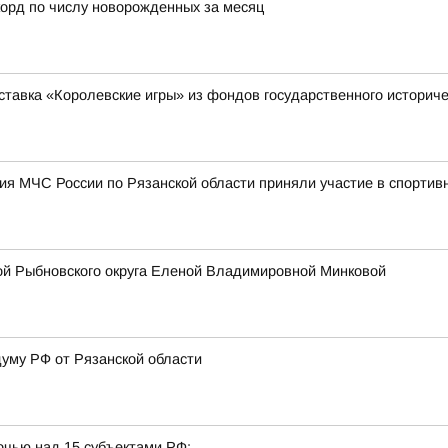
орд по числу новорожденных за месяц
ставка «Королевские игры» из фондов государственного историче
я МЧС России по Рязанской области приняли участие в спортив
ой Рыбновского округа Еленой Владимировной Минковой
думу РФ от Рязанской области
очью над 15 субъектами РФ: