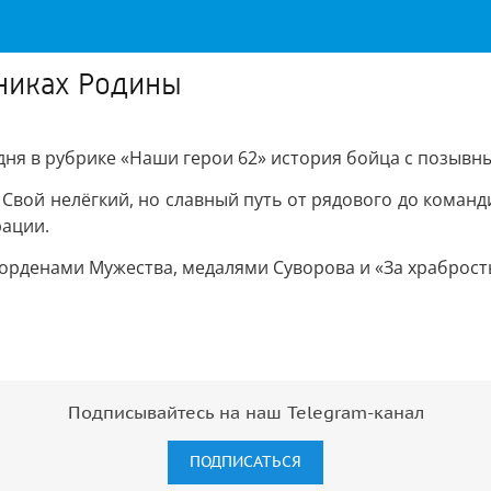
никах Родины
ня в рубрике «Наши герои 62» история бойца с позывн
 Свой нелёгкий, но славный путь от рядового до команд
рации.
рденами Мужества, медалями Суворова и «За храбрость»
Подписывайтесь на наш Telegram-канал
ПОДПИСАТЬСЯ