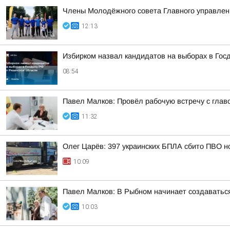
Члены Молодёжного совета Главного управлени
12:13
Избирком назвал кандидатов на выборах в Гос
08:54
Павел Малков: Провёл рабочую встречу с глав
11:32
Олег Царёв: 397 украинских БПЛА сбито ПВО н
10:09
Павел Малков: В Рыбном начинает создаватьс
10:03