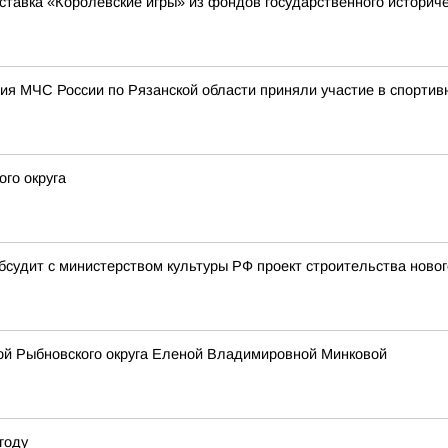
ставка «Королевские игры» из фондов государственного историче
ия МЧС России по Рязанской области приняли участие в спортив
го округа
бсудит с министерством культуры РФ проект строительства новог
вой Рыбновского округа Еленой Владимировной Минковой
году