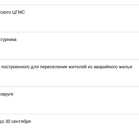
нского ЦГМС
ьтурника
 построенного для переселения жителей из аварийного жилья
округе
до 30 сентября