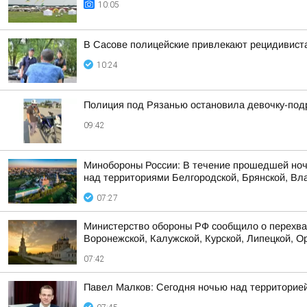
10:05
В Сасове полицейские привлекают рецидивиста
10:24
Полиция под Рязанью остановила девочку-подр
09:42
Минобороны России: В течение прошедшей ноч
над территориями Белгородской, Брянской, Вла
07:27
Министерство обороны РФ сообщило о перехват
Воронежской, Калужской, Курской, Липецкой, Ор
07:42
Павел Малков: Сегодня ночью над территорие