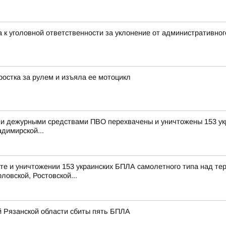
 к уголовной ответственности за уклонение от административног
остка за рулем и изъяла ее мотоцикл
и дежурными средствами ПВО перехвачены и уничтожены 153 укр
димирской...
е и уничтожении 153 украинских БПЛА самолетного типа над те
ловской, Ростовской...
й Рязанской области сбиты пять БПЛА