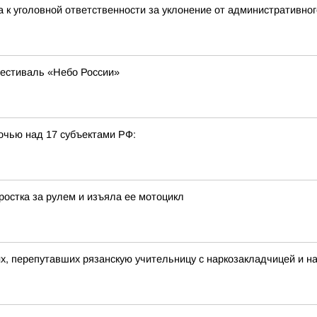
 к уголовной ответственности за уклонение от административно
естиваль «Небо России»
очью над 17 субъектами РФ:
остка за рулем и изъяла ее мотоцикл
их, перепутавших рязанскую учительницу с наркозакладчицей и 