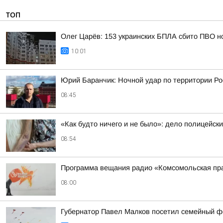
ТОП
Олег Царёв: 153 украинских БПЛА сбито ПВО н
10:01
Юрий Баранчик: Ночной удар по территории Ро
08:45
«Как будто ничего и не было»: дело полицейск
08:54
Программа вещания радио «Комсомольская пра
08:00
Губернатор Павел Малков посетил семейный ф