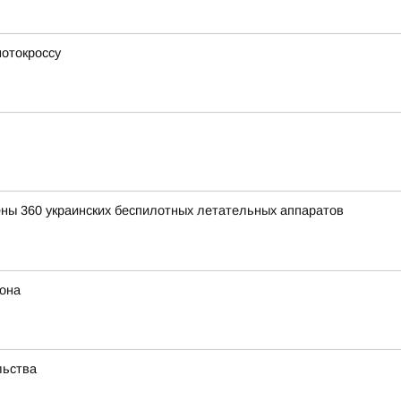
мотокроссу
ены 360 украинских беспилотных летательных аппаратов
иона
льства