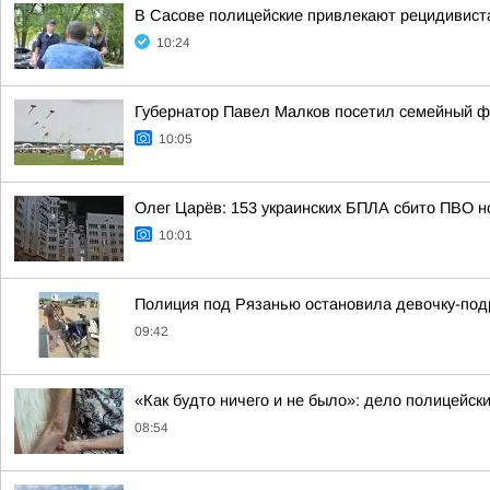
В Сасове полицейские привлекают рецидивиста
10:24
Губернатор Павел Малков посетил семейный ф
10:05
Олег Царёв: 153 украинских БПЛА сбито ПВО н
10:01
Полиция под Рязанью остановила девочку-подр
09:42
«Как будто ничего и не было»: дело полицейск
08:54