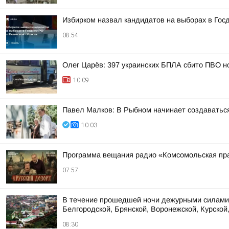
Избирком назвал кандидатов на выборах в Гос
08:54
Олег Царёв: 397 украинских БПЛА сбито ПВО н
10:09
Павел Малков: В Рыбном начинает создаватьс
10:03
Программа вещания радио «Комсомольская пра
07:57
В течение прошедшей ночи дежурными силами 
Белгородской, Брянской, Воронежской, Курской,
08:30