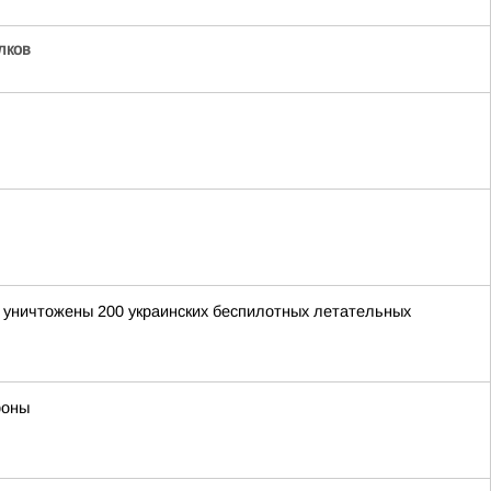
лков
и уничтожены 200 украинских беспилотных летательных
роны