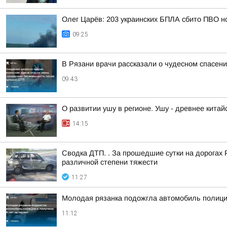
Олег Царёв: 203 украинских БПЛА сбито ПВО н
09:25
В Рязани врачи рассказали о чудесном спасен
09:43
О развитии ушу в регионе. Ушу - древнее китай
14:15
Сводка ДТП. . За прошедшие сутки на дорогах 
различной степени тяжести
11:27
Молодая рязанка подожгла автомобиль полиции
11:12