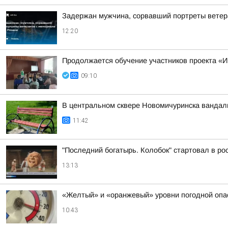
Задержан мужчина, сорвавший портреты ветер
12:20
Продолжается обучение участников проекта 
09:10
В центральном сквере Новомичуринска вандал
11:42
"Последний богатырь. Колобок" стартовал в ро
13:13
«Желтый» и «оранжевый» уровни погодной опа
10:43