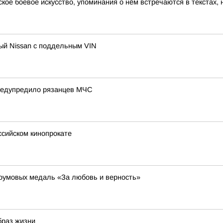
ское боевое искусство, упоминания о нём встречаются в текстах,
ный Nissan с поддельным VIN
 предупредило рязанцев МЧС
ссийском кинопрокате
оумовых медаль «За любовь и верность»
браз жизни