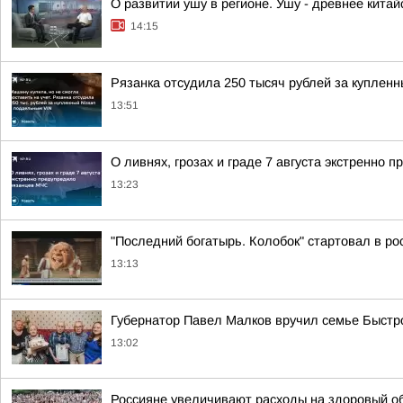
О развитии ушу в регионе. Ушу - древнее китай
14:15
Рязанка отсудила 250 тысяч рублей за куплен
13:51
О ливнях, грозах и граде 7 августа экстренно
13:23
"Последний богатырь. Колобок" стартовал в ро
13:13
Губернатор Павел Малков вручил семье Быстр
13:02
Россияне увеличивают расходы на здоровый о