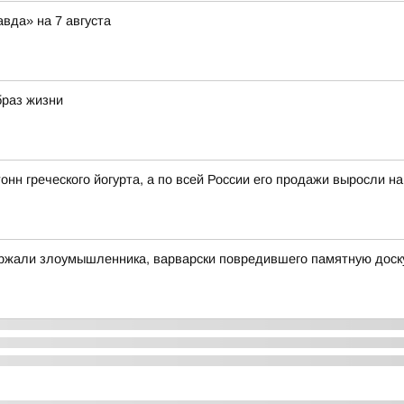
вда» на 7 августа
браз жизни
онн греческого йогурта, а по всей России его продажи выросли н
ержали злоумышленника, варварски повредившего памятную доск