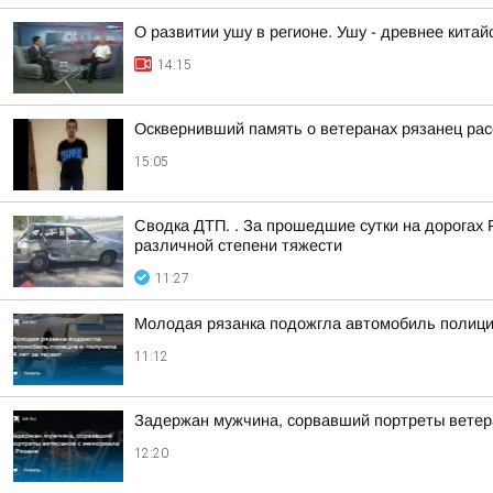
О развитии ушу в регионе. Ушу - древнее китай
14:15
Осквернивший память о ветеранах рязанец рас
15:05
Сводка ДТП. . За прошедшие сутки на дорогах 
различной степени тяжести
11:27
Молодая рязанка подожгла автомобиль полиции
11:12
Задержан мужчина, сорвавший портреты ветер
12:20