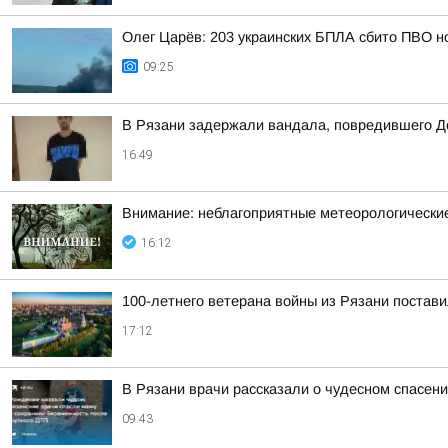
Олег Царёв: 203 украинских БПЛА сбито ПВО н
09:25
В Рязани задержали вандала, повредившего Д
16:49
Внимание: неблагоприятные метеорологически
16:12
100-летнего ветерана войны из Рязани постави
17:12
В Рязани врачи рассказали о чудесном спасен
09:43