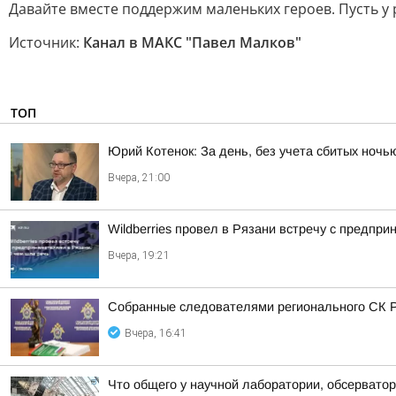
Давайте вместе поддержим маленьких героев. Пусть у 
Источник:
Канал в МАКС "Павел Малков"
ТОП
Юрий Котенок: За день, без учета сбитых ноч
Вчера, 21:00
Wildberries провел в Рязани встречу с предпр
Вчера, 19:21
Собранные следователями регионального СК Р
Вчера, 16:41
Что общего у научной лаборатории, обсерватор