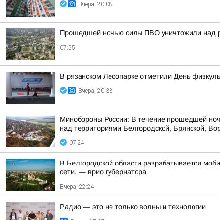
Вчера, 20:08
Прошедшей ночью силы ПВО уничтожили над р
07:55
В рязанском Лесопарке отметили День физкуль
Вчера, 20:33
Минобороны России: В течение прошедшей ноч
над территориями Белгородской, Брянской, Вор
07:24
В Белгородской области разрабатывается моби
сети, — врио губернатора
Вчера, 22:24
Радио — это не только волны и технологии