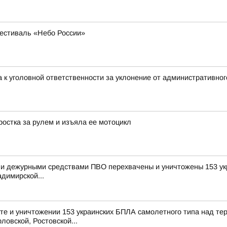
естиваль «Небо России»
 к уголовной ответственности за уклонение от административног
остка за рулем и изъяла ее мотоцикл
и дежурными средствами ПВО перехвачены и уничтожены 153 укр
димирской...
е и уничтожении 153 украинских БПЛА самолетного типа над те
ловской, Ростовской...