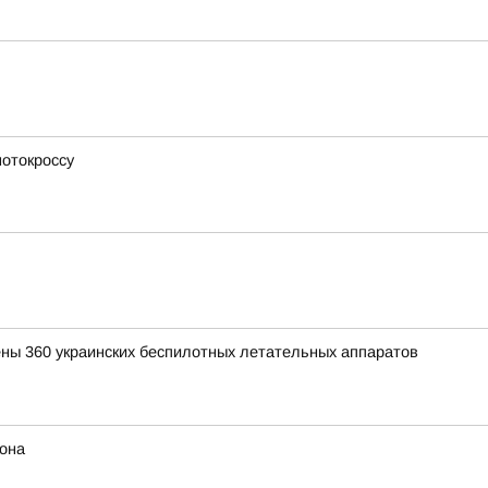
мотокроссу
ены 360 украинских беспилотных летательных аппаратов
иона