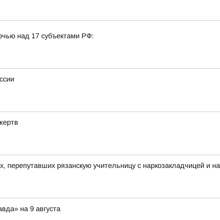
очью над 17 субъектами РФ:
ссии
жертв
их, перепутавших рязанскую учительницу с наркозакладчицей и н
вда» на 9 августа