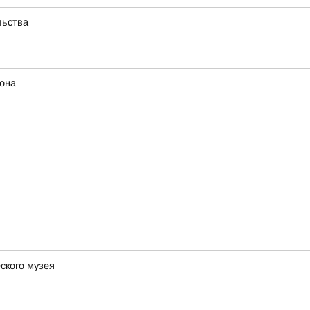
льства
иона
ского музея