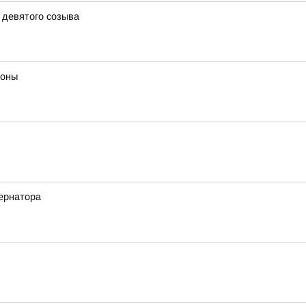
 девятого созыва
роны
ернатора