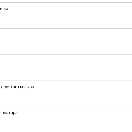
роны
 девятого созыва
ернатора