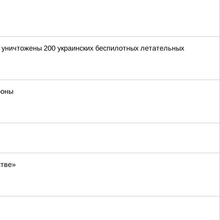
и уничтожены 200 украинских беспилотных летательных
роны
стве»