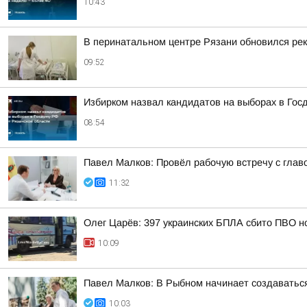
10:43
В перинатальном центре Рязани обновился рек
09:52
Избирком назвал кандидатов на выборах в Гос
08:54
Павел Малков: Провёл рабочую встречу с глав
11:32
Олег Царёв: 397 украинских БПЛА сбито ПВО н
10:09
Павел Малков: В Рыбном начинает создаватьс
10:03