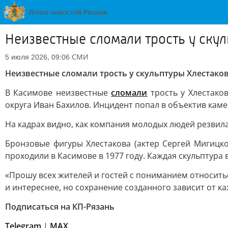
Неизвестные сломали трость у ску
СМИ
5 июля 2026, 09:06
Неизвестные сломали трость у скульптуры Хлестако
В Касимове неизвестные
сломали
трость у Хлестако
округа Иван Бахилов. Инцидент попал в объектив каме
На кадрах видно, как компания молодых людей резвилас
Бронзовые фигуры Хлестакова (актер Сергей Мигицко
проходили в Касимове в 1977 году. Каждая скульптура 
«Прошу всех жителей и гостей с пониманием относит
и интереснее, но сохранение созданного зависит от ка
Подписаться на КП-Рязань
Telegram
|
МАХ