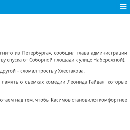
огнито из Петербурга», сообщил глава администрации
тву спуска от Соборной площади к улице Набережной).
ругой – сломал трость у Хлестакова.
в память о съемках комедии Леонида Гайдая, которые
отаем над тем, чтобы Касимов становился комфортнее