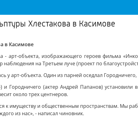
льптуры Хлестакова в Касимове
ва в Касимове
ва - арт-объекта, изображающего героев фильма «Инк
р наблюдения на Третьем луче (проект по благоустройс
ь у арт-объекта. Один из парней оседлал Городничего, д
) и Городничего (актер Андрей Папанов) установили 
весит около трех центнеров.
ься к имуществу и общественным пространствам. Мы раб
ждого из нас», - написал чиновник.