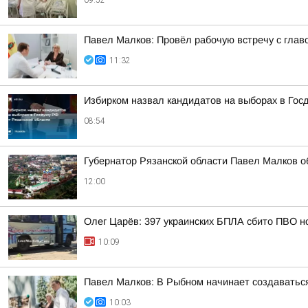
09:52
Павел Малков: Провёл рабочую встречу с глав
11:32
Избирком назвал кандидатов на выборах в Гос
08:54
Губернатор Рязанской области Павел Малков о
12:00
Олег Царёв: 397 украинских БПЛА сбито ПВО н
10:09
Павел Малков: В Рыбном начинает создаватьс
10:03