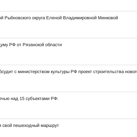
ой Рыбновского округа Еленой Владимировной Минковой
думу РФ от Рязанской области
бсудит с министерством культуры РФ проект строительства новог
очью над 15 субъектами РФ:
я свой пешеходный маршрут