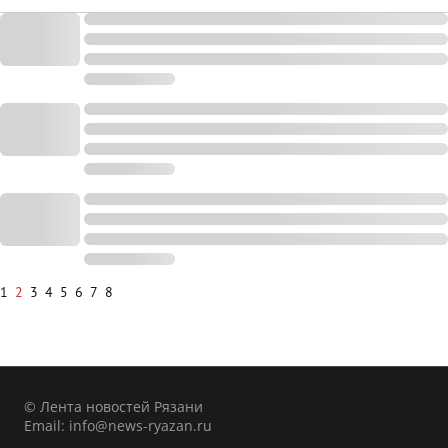
1
2
3
4
5
6
7
8
© Лента новостей Рязани
Email:
info@news-ryazan.ru