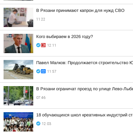
В Рязани принимают капрон для нужд СВО
11:22
Кого выбираем в 2026 году?
12:11
Павел Малков: Продолжается строительство Ю
11:57
В Рязани ограничат проезд по улице Лево-Лыб
07:46
18 обучающихся школ креативных индустрий ст
12:03