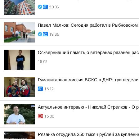
20:08
Павел Малков: Сегодня работал в Рыбновском 
19:36
Осквернивший память о ветеранах рязанец рас
15:05
Гуманитарная миссия ВСКС в ДНР: три недели
16:12
Актуальное интервью - Николай Стрелков - О р
16:00
Рязанка отсудила 250 тысяч рублей за куплен