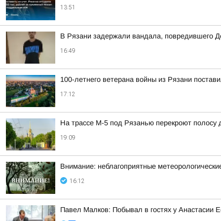
13:51
В Рязани задержали вандала, повредившего Д
16:49
100-летнего ветерана войны из Рязани постави
17:12
На трассе М-5 под Рязанью перекроют полосу 
19:09
Внимание: неблагоприятные метеорологически
16:12
Павел Малков: Побывал в гостях у Анастасии