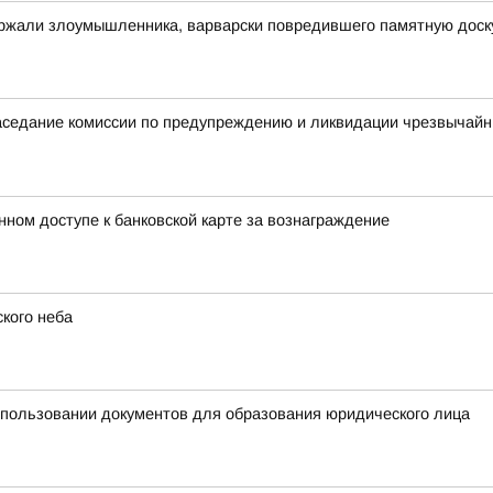
ержали злоумышленника, варварски повредившего памятную доск
аседание комиссии по предупреждению и ликвидации чрезвычайн
нном доступе к банковской карте за вознаграждение
кого неба
спользовании документов для образования юридического лица