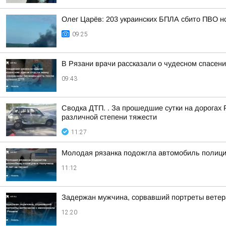
Олег Царёв: 203 украинских БПЛА сбито ПВО н
09:25
В Рязани врачи рассказали о чудесном спасен
09:43
Сводка ДТП. . За прошедшие сутки на дорогах 
различной степени тяжести
11:27
Молодая рязанка подожгла автомобиль полиции
11:12
Задержан мужчина, сорвавший портреты ветер
12:20