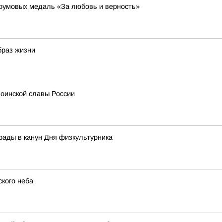
оумовых медаль «За любовь и верность»
браз жизни
оинской славы России
рады в канун Дня физкультурника
кого неба