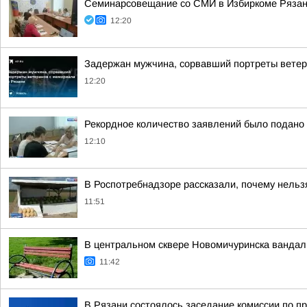
Семинарсовещание со СМИ в Избиркоме Рязанс
12:20
Задержан мужчина, сорвавший портреты ветер
12:20
Рекордное количество заявлений было подано 
12:10
В Роспотребнадзоре рассказали, почему нельзя
11:51
В центральном сквере Новомичуринска вандал
11:42
В Рязани состоялось заседание комиссии по 