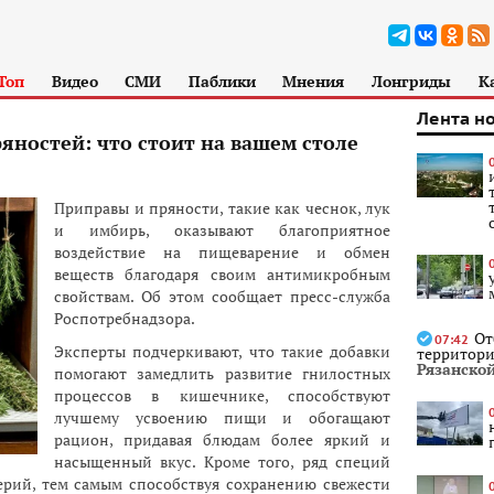
Топ
Видео
СМИ
Паблики
Мнения
Лонгриды
К
Лента н
ностей: что стоит на вашем столе
Приправы и пряности, такие как чеснок, лук
и имбирь, оказывают благоприятное
воздействие на пищеварение и обмен
веществ благодаря своим антимикробным
свойствам. Об этом сообщает пресс-служба
Роспотребнадзора.
От
07:42
Эксперты подчеркивают, что такие добавки
территори
Рязанской
помогают замедлить развитие гнилостных
процессов в кишечнике, способствуют
лучшему усвоению пищи и обогащают
рацион, придавая блюдам более яркий и
насыщенный вкус. Кроме того, ряд специй
ерий, тем самым способствуя сохранению свежести