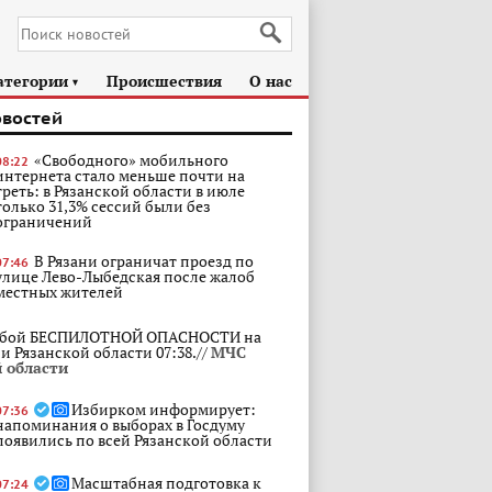
атегории
Происшествия
О нас
►
овостей
«Свободного» мобильного
08:22
интернета стало меньше почти на
треть: в Рязанской области в июле
только 31,3% сессий были без
ограничений
В Рязани ограничат проезд по
07:46
улице Лево-Лыбедская после жалоб
местных жителей
бой БЕСПИЛОТНОЙ ОПАСНОСТИ на
и Рязанской области 07:38.//
МЧС
 области
Избирком информирует:
07:36
напоминания о выборах в Госдуму
появились по всей Рязанской области
Масштабная подготовка к
07:24