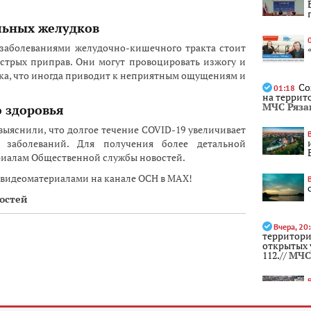
льных желудков
 заболеваниями желудочно-кишечного тракта стоит
стрых приправ. Они могут провоцировать изжогу и
ка, что иногда приводит к неприятным ощущениям и
Со
01:18
на террито
МЧС Ряза
 здоровья
выяснили, что долгое течение COVID-19 увеличивает
х заболеваний. Для получения более детальной
риалам Общественной службы новостей.
 видеоматериалами на канале ОСН в MAX!
остей
Вчера, 20
территори
открытых у
112.//
МЧС 